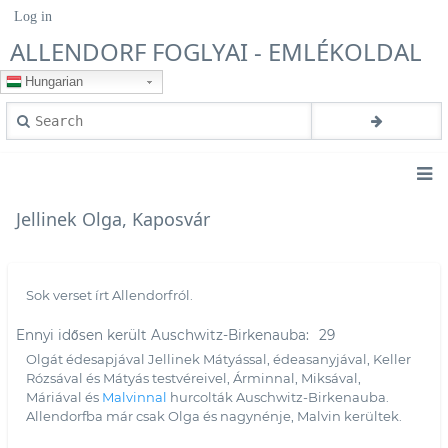
Skip
Log in
User
to
account
ALLENDORF FOGLYAI - EMLÉKOLDAL
main
menu
content
Hungarian
Search
Main
Jellinek Olga, Kaposvár
navigation
Sok verset írt Allendorfról.
Ennyi idősen került Auschwitz-Birkenauba
29
Olgát édesapjával Jellinek Mátyással, édeasanyjával, Keller
Rózsával és Mátyás testvéreivel, Árminnal, Miksával,
Máriával és
Malvinnal
hurcolták Auschwitz-Birkenauba.
Allendorfba már csak Olga és nagynénje, Malvin kerültek.