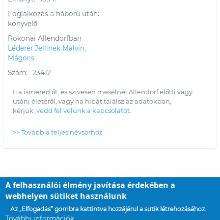
Foglalkozás a háború után
könyvelő
Rokonai Allendorfban
Léderer Jellinek Malvin,
Mágocs
Szám
23412
Ha ismered őt, és szívesen mesélnél Allendorf előtti vagy
utáni életéről, vagy ha hibát találsz az adatokban,
kérjük,
vedd fel velünk a kapcsolatot
.
>> Tovább a teljes névsorhoz
Contact
A felhasználói élmény javítása érdekében a
Copyright 2021 - All Rights Reserved web: NetContent
webhelyen sütiket használunk
Az „Elfogadás” gombra kattintva hozzájárul a sütik létrehozásához.
További információk