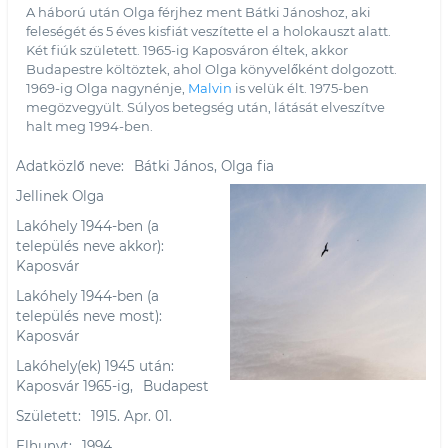
A háború után Olga férjhez ment Bátki Jánoshoz, aki
feleségét és 5 éves kisfiát veszítette el a holokauszt alatt.
Két fiúk született. 1965-ig Kaposváron éltek, akkor
Budapestre költöztek, ahol Olga könyvelőként dolgozott.
1969-ig Olga nagynénje,
Malvin
is velük élt. 1975-ben
megözvegyült. Súlyos betegség után, látását elveszítve
halt meg 1994-ben.
Adatközlő neve
Bátki János, Olga fia
Jellinek Olga
Lakóhely 1944-ben (a
település neve akkor)
Kaposvár
Lakóhely 1944-ben (a
település neve most)
Kaposvár
Lakóhely(ek) 1945 után
Kaposvár 1965-ig,
Budapest
Született
1915. Apr. 01.
Elhunyt
1994.