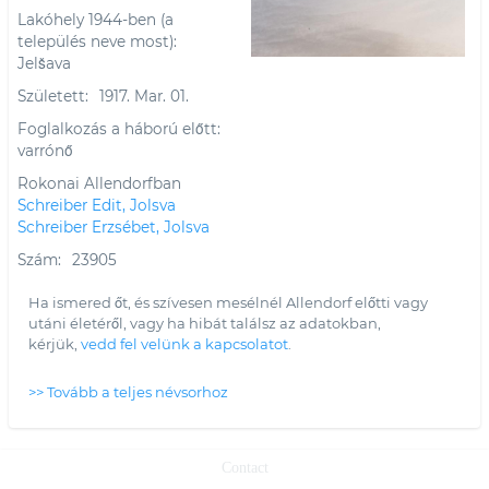
Lakóhely 1944-ben (a
település neve most)
Jelšava
Született
1917. Mar. 01.
Foglalkozás a háború előtt
varrónő
Rokonai Allendorfban
Schreiber Edit, Jolsva
Schreiber Erzsébet, Jolsva
Szám
23905
Ha ismered őt, és szívesen mesélnél Allendorf előtti vagy
utáni életéről, vagy ha hibát találsz az adatokban,
kérjük,
vedd fel velünk a kapcsolatot
.
>> Tovább a teljes névsorhoz
Contact
Footer