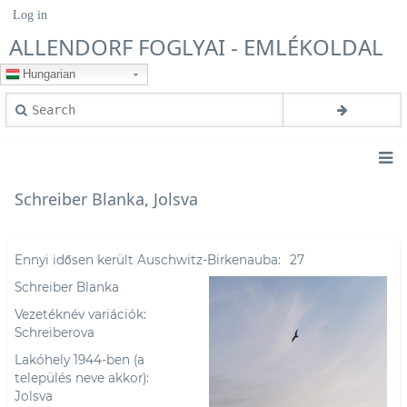
Skip
Log in
User
to
account
ALLENDORF FOGLYAI - EMLÉKOLDAL
main
menu
content
Hungarian
Search
Main
Schreiber Blanka, Jolsva
navigation
Ennyi idősen került Auschwitz-Birkenauba
27
Schreiber Blanka
Vezetéknév variációk
Schreiberova
Lakóhely 1944-ben (a
település neve akkor)
Jolsva